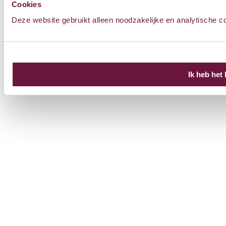
Cookies
Uw privacy
Cookies
Colofon
Sitemap
Deze website gebruikt alleen noodzakelijke en analytische c
Ik heb het