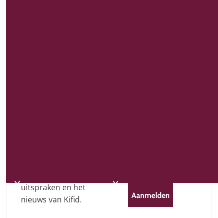
E-mailadres
*
Aanmelden
nieuwsbrief
Ons nieuws als
eerste
Voornaam
ontvangen?
Met onze
nieuwsbrief blijft u
Achternaam
op de hoogte van
de laatste
ontwikkelingen,
uitspraken en het
nieuws van Kifid.