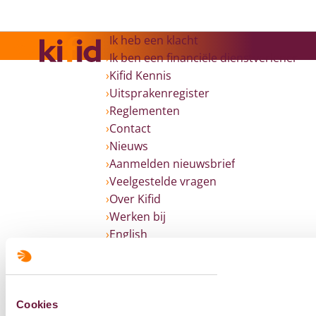
Ik heb een klacht
Ik ben een financiële dienstverlener
Kifid Kennis
Uitsprakenregister
Reglementen
Contact
Nieuws
Aanmelden nieuwsbrief
Veelgestelde vragen
Over Kifid
Werken bij
English
Volg ons op
Cookies
Uw privacy
Cookies
Colofon
Sitemap