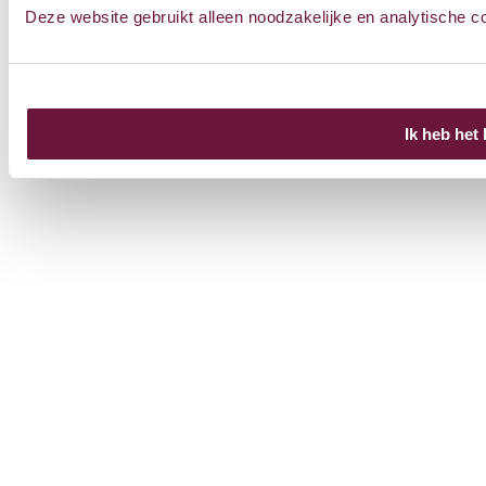
Deze website gebruikt alleen noodzakelijke en analytische c
Ik heb het