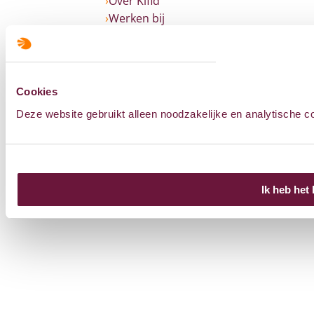
Over Kifid
Werken bij
English
Volg ons op
Cookies
Deze website gebruikt alleen noodzakelijke en analytische c
Uw privacy
Cookies
Colofon
Sitemap
Ik heb het