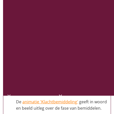
bevredigende oplossing te komen, dan kan de
consument en soms ook de kleinzakelijke
ondernemer zijn klacht aan Kifid voorleggen.
Kifid behandelt geen klachten die ook aan een
rechter of andere geschilleninstantie zijn
voorgelegd. Zodra wij een klacht in behandeling
nemen, informeren wij de betrokken financiële
dienstverlener.
Bemiddelen
Als is vastgesteld dat Kifid de klacht
kan behandelen, gaat de bemiddelaar na of er
ruimte is voor een oplossing via bemiddeling.
Lukt dat niet dan gaat de klacht naar de
Geschillencommissie.
De
animatie 'Klachtbemiddeling'
geeft in woord
en beeld uitleg over de fase van bemiddelen.