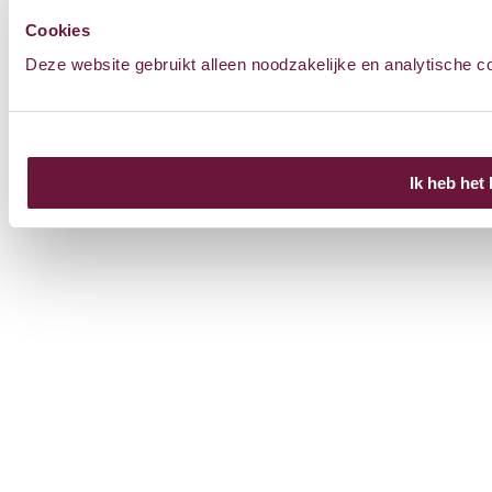
Cookies
Uw privacy
Cookies
Colofon
Sitemap
Deze website gebruikt alleen noodzakelijke en analytische c
Ik heb het