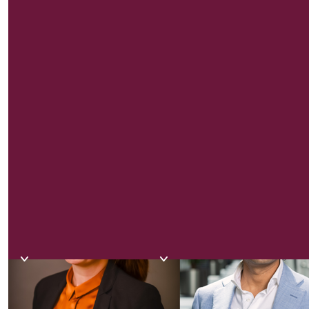
blijft het bestuur op volle sterkte na het vertrek van
mevrouw dr. P.W.J. (Pauline) van Esterik-Plasmeijer.
Haar bestuurslidmaatschap eindigt per 1 december
a.s. wegens het bereiken van de maximale termijn.
Minister Heinen van Financiën en minister Paul van
Sociale Zaken en Werkgelegenheid hebben de
benoeming van de twee nieuwe leden goedgekeurd.
Het bestuurslidmaatschap van Kifid is een
nevenfunctie.