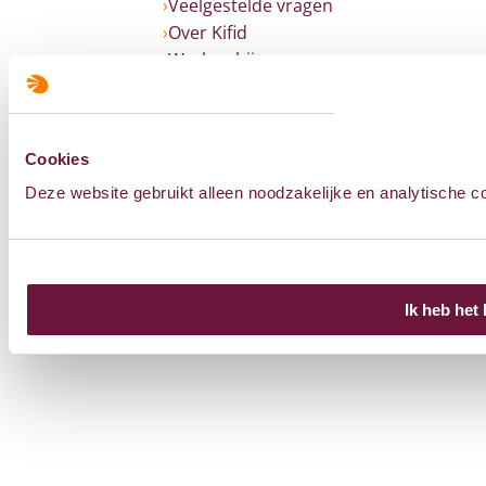
Veelgestelde vragen
Over Kifid
Werken bij
English
Volg ons op
Cookies
Deze website gebruikt alleen noodzakelijke en analytische c
Uw privacy
Cookies
Colofon
Sitemap
Ik heb het