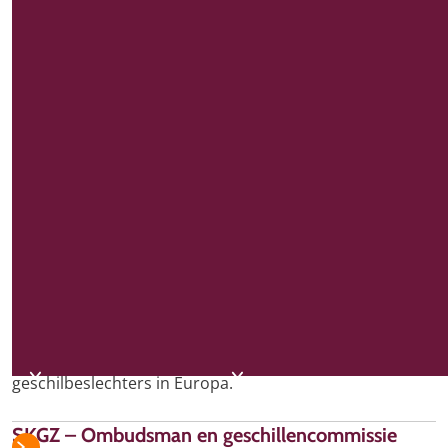
contact onderhoudt. Elke organisatienaam is voorzien
van een link naar hun website.
Alternatieve geschilbeslechters (ADR-
organisaties)
Kifid werkt met De Geschillencommissie voor
Consumentenzaken, Geschilleninstantie Pensioenen, de
Huurcommissie en SKGZ nauw samen in
ADR-
Nederland
, een samenwerkingsverband waarin de vijf
ministerieel erkende geschilleninstanties van elkaar
leren. Zij zetten samen hun kennis en ervaring in voor
het versterken van een laagdrempelige toegang tot het
recht voor tienduizenden rechtzoekenden.
Daarnaast onderhouden we contact met alternatieve
geschilbeslechters in Europa.
SKGZ – Ombudsman en geschillencommissie